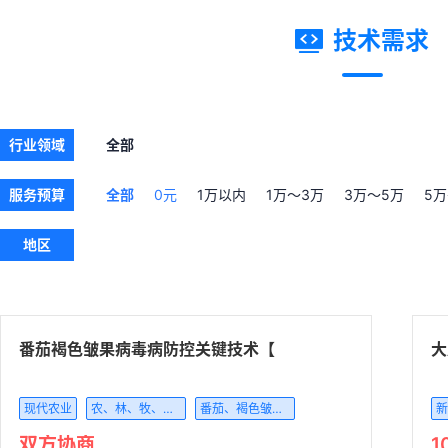
技术需求
行业领域
全部
服务预算
全部
0元
1万以内
1万～3万
3万～5万
5万
地区
番茄褐色皱果病毒病防控关键技术【
大
现代农业
农、林、牧、渔专业及辅助性活动
番茄、褐色皱果、病毒病
新
双方协商
1