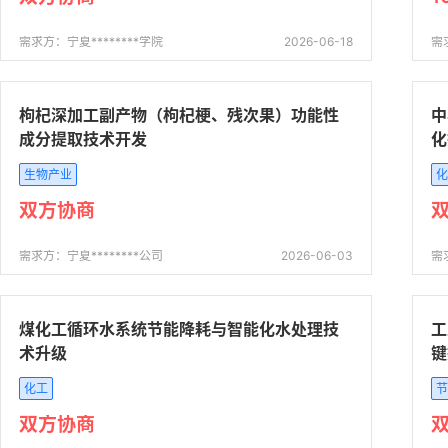
需求方：宁夏********学院
2026-06-18
需
枸杞深加工副产物（枸杞梗、残次果）功能性
中
成分提取技术开发
化
生物产业
化
双方协商
需求方：宁夏********公司
2026-06-03
需
煤化工循环水系统节能降耗与智能化水处理技
工
术升级
键
化工
节
双方协商